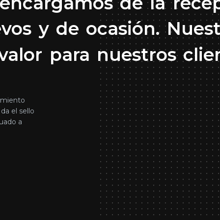
encargamos
de
la
rece
evos
y
de
ocasión.
Nues
valor
para
nuestros
clie
cimiento
da el sello
cuado a