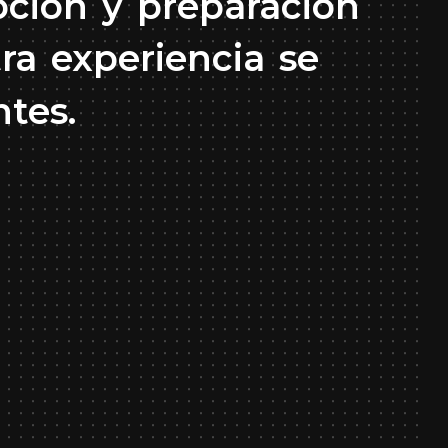
pción
y
preparación
tra
experiencia
se
ntes.