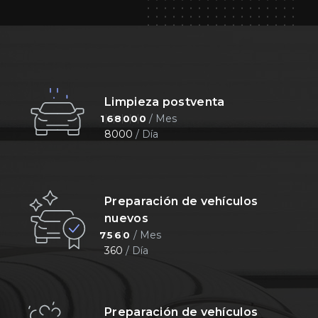
Limpieza postventa
/ Mes
1
6
8
0
0
0
8000
/ Día
Preparación de vehículos
nuevos
/ Mes
7
5
6
0
360
/ Día
Preparación de vehículos