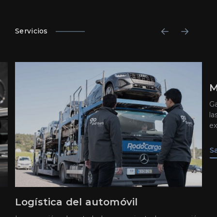
Servicios
M
Ga
la
ex
S
Logística del automóvil