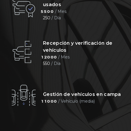
usados
/ Mes
5
5
0
0
250
/ Día
Recepción y verificación de
vehículos
/ Mes
1
2
0
0
0
550
/ Día
Gestión de vehículos en campa
/ Vehículo (media)
1
1
0
0
0