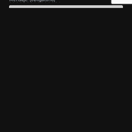
Os dados pessoais fornecidos servem apenas para responder às
questões solicitadas.
Ver a nossa
Política de Privacidade
.